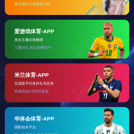
2019年11月16日下午16:00海岸城一期篮球场：星华VS中策
2019年11月21日16:00大华篮球场：星华VS大华
2019年12月7日16：00大华篮球场：大华VS中策
11月30日由于实业集团与集团公司共同组织了2019年下半
年员工主题拓展活动，星华与苏兴的比赛延后，赛期未定。友
谊赛重在参与，旨在于增进友谊，加强交流和沟通。运动让人
愉悦，能激发人积极向上的勇气和斗气。