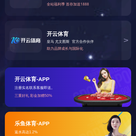
绿色的球场上，你来我往，默契合作，你攻我守，就连平
日里温柔娴淑的女士们也在场上表现了敢打敢拼的精神。单
打、双打、混双……跳跃挥拍、挥汗如雨、欢笑声、喝彩声在
场上相互交织，自在、畅快。
每周五短短2小时的活动，大家都犹未尽，在运动中体会
到了心情的愉悦和身体的放松。羽毛球健身活动不但加强了员
工之间的团队协作精神，更激发了员工的热情，增强了公司上
下的凝聚力。
除此之外，公司在2019年第四季度组建了星华实业集团篮
球队，并联合中策、大华、苏兴分别组织了四场篮球友谊赛：