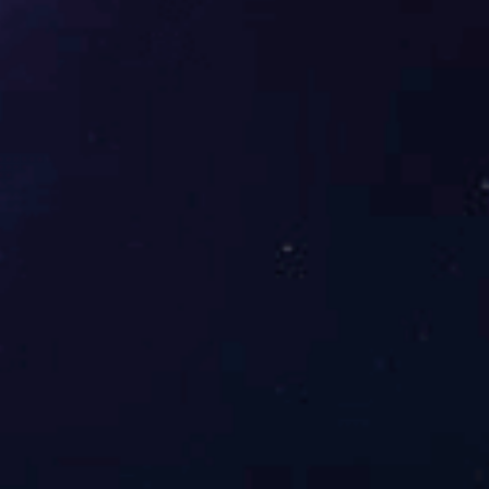
企业文化
文化理念
精彩活动
星华故事
投资产业
文旅运营与融合
华体会app官方登录入口
美丽乡村与赋能
人才招聘
人才理念
招聘职位
星华在线
意见反馈
联系我们
联系我们