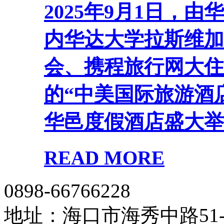
2025年9月1日，
内华达大学拉斯维加
会、携程旅行网大住
的“中美国际旅游酒
华邑度假酒店盛大举行
READ MORE
0898-66766228
地址：海口市海秀中路51-