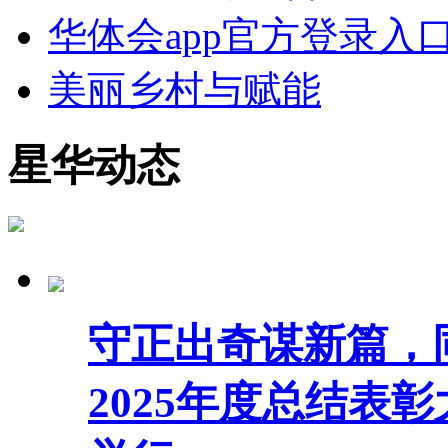
华体会app官方登录入
美丽乡村与赋能
星华动态
守正出奇谋新篇，同
2025年度总结表彰