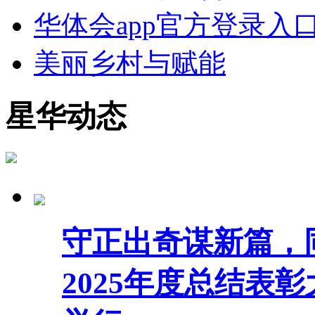
华体会app官方登录入
美丽乡村与赋能
星华动态
守正出奇谋新篇，同
2025年度总结表彰