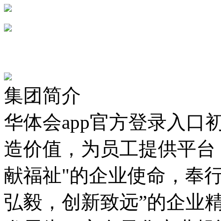
集团简介
华体会app官方登录入口初
造价值，为员工提供平台
献福祉"的企业使命，奉
弘毅，创新致远”的企业